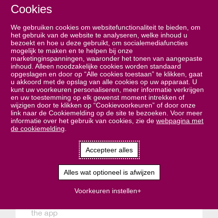
Cookies
We gebruiken cookies om websitefunctionaliteit te bieden, om
het gebruik van de website te analyseren, welke inhoud u
bezoekt en hoe u deze gebruikt, om socialemediafuncties
mogelijk te maken en te helpen bij onze
marketinginspanningen, waaronder het tonen van aangepaste
inhoud. Alleen noodzakelijke cookies worden standaard
opgeslagen en door op “Alle cookies toestaan” te klikken, gaat
u akkoord met de opslag van alle cookies op uw apparaat. U
kunt uw voorkeuren personaliseren, meer informatie verkrijgen
en uw toestemming op elk gewenst moment intrekken of
wijzigen door te klikken op “Cookievoorkeuren” of door onze
link naar de Cookiemelding op de site te bezoeken. Voor meer
informatie over het gebruik van cookies, zie de
webpagina met
de cookiemelding
.
Accepteer alles
Alles wat optioneel is afwijzen
Oops!
Voorkeuren instellen
Something went wrong. Please try refreshing
the app